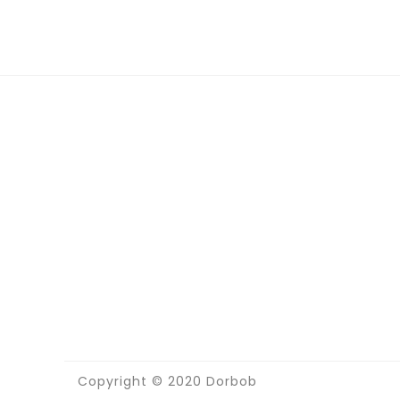
Termeni si conditii
DORBOB 
Livrarea produselor
adminis
Politica de returnare
respect
Cum comanzi?
securit
de cătr
acest w
Copyright © 2020 Dorbob