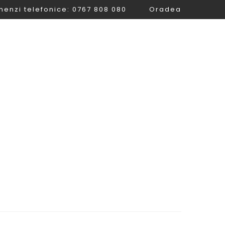
enzi telefonice: 0767 808 080
Oradea
Magazin
Contact
0.00lei