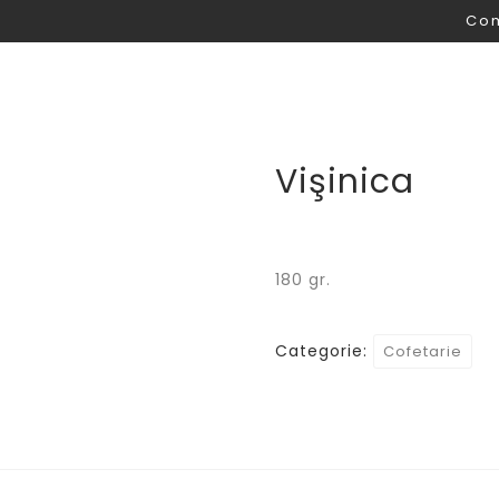
Com
Acasa
Cum comand
Vişinica
180 gr.
Categorie:
Cofetarie