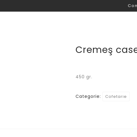
Com
Acasa
Cum comand
Cremeş case
450 gr.
Categorie:
Cofetarie