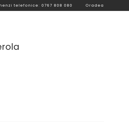
enzi telefonice: 0767 808 080
Oradea
Magazin
Contact
0.00lei
rola