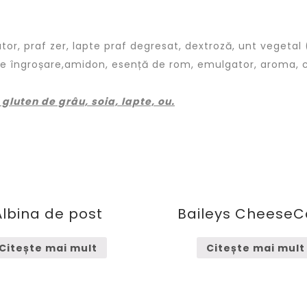
ator, praf zer, lapte praf degresat, dextroză, unt vegetal 
de îngroșare,amidon, esență de rom, emulgator, aroma, col
gluten de grâu, soia, lapte, ou.
Albina de post
Baileys Cheese
Citește mai mult
Citește mai mult