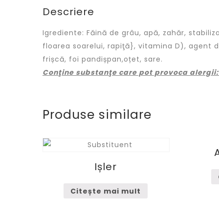
Descriere
Igrediente: Făină de grâu, apă, zahăr, stabiliz
floarea soarelui, rapiţă}, vitamina D), agent 
frișcă, foi pandișpan,oțet, sare.
Conţine substanţe care pot provoca alergii: 
Produse similare
Ișler
Citește mai mult