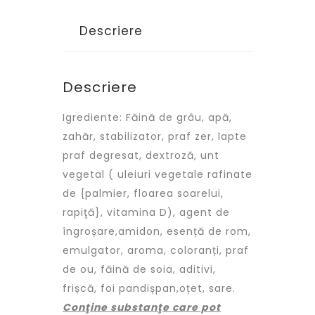
Descriere
Descriere
Igrediente: Făină de grâu, apă,
zahăr, stabilizator, praf zer, lapte
praf degresat, dextroză, unt
vegetal ( uleiuri vegetale rafinate
de {palmier, floarea soarelui,
rapiţă}, vitamina D), agent de
îngroșare,amidon, esență de rom,
emulgator, aroma, coloranți, praf
de ou, făină de soia, aditivi,
frișcă, foi pandișpan,oțet, sare.
Conţine substanţe care pot