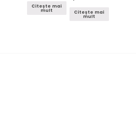
Citește mai
mult
Citește mai
mult
Termeni si conditii
Livrarea produselor
Politica de returnare
Cum comanzi?
DORBOB PROD SRL, în calitate de