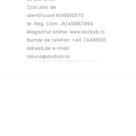
Cod unic de
identificare:RO6650070
Nr. Reg. Com: J5/4598/1994
Magazinul online: www.dorbob.ro
Număr de telefon: +40 744815011
Adresă de e-mail:
raluca@dorbob.ro
Termeni si conditii
Livrarea produselor
Politica de returnare
Cum comanzi?